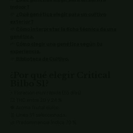
indoor?
🌱
¿Qué genética elegir para un cultivo
exterior?
🌱
Cómo interpretar la ficha técnica de una
genética.
🌱
Cómo elegir una genética según tu
experiencia.
🌱
Biblioteca de Cultivo.
¿Por qué elegir Critical
Bilbo S1?
⚡ Floración muy rápida (55 días).
💥 THC entre 20 y 24 %.
🍓 Aroma frutal dulce.
🧬 Línea S1 seleccionada.
🌿 Predominancia Índica 70 %.