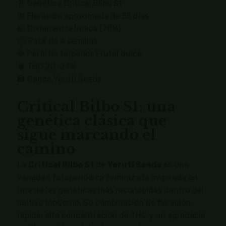
🧬 Genética Critical Bilbo S1
📅 Floración aproximada de 55 días
🍃 Dominancia Índica (70%)
📦 Pack de 4 semillas
🍓 Perfil de terpenos Frutal dulce
🧠 THC 20–24%
🏦 Banco Yerutí Seeds
Critical Bilbo S1: una
genética clásica que
sigue marcando el
camino
La
Critical Bilbo S1
de
Yerutí Seeds
es una
variedad fotoperiódica feminizada inspirada en
una de las genéticas más reconocidas dentro del
cultivo moderno. Su combinación de floración
rápida, alta concentración de THC y un agradable