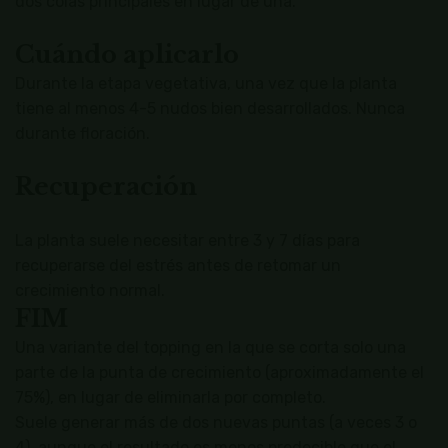
dos colas principales en lugar de una.
Cuándo aplicarlo
Durante la etapa vegetativa, una vez que la planta
tiene al menos 4-5 nudos bien desarrollados. Nunca
durante floración.
Recuperación
La planta suele necesitar entre 3 y 7 días para
recuperarse del estrés antes de retomar un
crecimiento normal.
FIM
Una variante del topping en la que se corta solo una
parte de la punta de crecimiento (aproximadamente el
75%), en lugar de eliminarla por completo.
Suele generar más de dos nuevas puntas (a veces 3 o
4), aunque el resultado es menos predecible que el