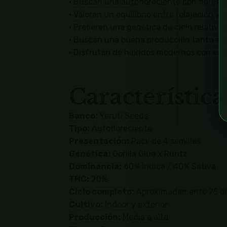
• Buscan una autofloreciente con flores d
• Valoran un equilibrio entre relajación y 
• Prefieren una genética de ciclo relativa
• Buscan una buena producción tanto en i
• Disfrutan de híbridos modernos con exc
Característica
Banco:
Yerutí Seeds
Tipo:
Autofloreciente
Presentación:
Pack de 4 semillas
Genética:
Gorilla Glue x Runtz
Dominancia:
60% Índica / 40% Sativa
THC:
20%
Ciclo completo:
Aproximadamente 75 dí
Cultivo:
Indoor y exterior
Producción:
Media a alta