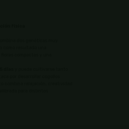
ción física
combina dos genéticas muy
o como resultado una
 flores compactas y una
5 días
y puede cultivarse tanto
taca por desarrollar cogollos
o combina relajación, creatividad
ilibrada para distintos