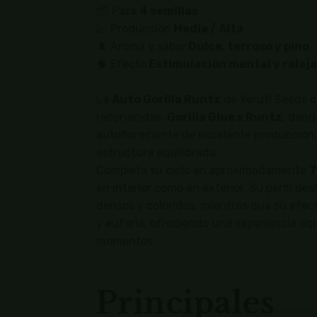
📦 Pack
4 semillas
📈 Producción
Media / Alta
🌲 Aroma y sabor
Dulce, terroso y pino
🧠 Efecto
Estimulación mental y relaja
La
Auto Gorilla Runtz
de Yerutí Seeds 
reconocidas:
Gorilla Glue x Runtz
, dand
autofloreciente de excelente producción,
estructura equilibrada.
Completa su ciclo en aproximadamente
7
en interior como en exterior. Su perfil des
densos y coloridos, mientras que su efect
y euforia, ofreciendo una experiencia equ
momentos.
Principales