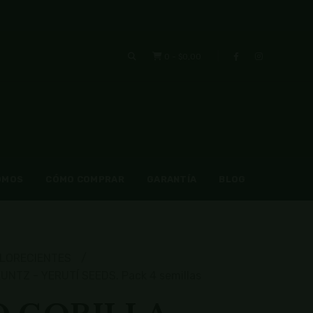
0
-
$0,00
OMOS
CÓMO COMPRAR
GARANTÍA
BLOG
LORECIENTES
NTZ - YERUTÍ SEEDS. Pack 4 semillas