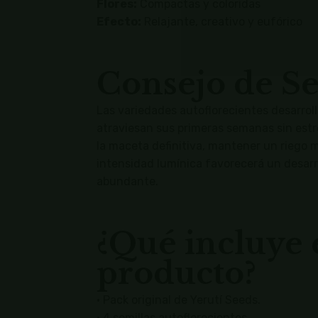
Flores:
Compactas y coloridas
Efecto:
Relajante, creativo y eufórico
Consejo de Se
Las variedades autoflorecientes desarrol
atraviesan sus primeras semanas sin est
la maceta definitiva, mantener un riego
intensidad lumínica favorecerá un desarr
abundante.
¿Qué incluye 
producto?
• Pack original de Yerutí Seeds.
• 4 semillas autoflorecientes.