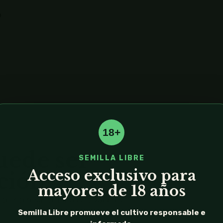
s
.
18+
uede ser
SEMILLA LIBRE
Acceso exclusivo para
ción?
mayores de 18 años
te interesante para cultivadores
Semilla Libre promueve el cultivo responsable e