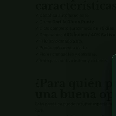
característica
✔ Genética autofloreciente.
✔ Cruce
Gorilla Glue x Runtz
.
✔ Ciclo completo aproximado de
75 días
.
✔ Dominancia
60% Índica / 40% Sativa
✔ THC aproximado
20%
.
✔ Producción media a alta.
✔ Flores compactas y coloridas.
✔ Apta para cultivo indoor y exterior.
¿Para quién p
una buena op
Esta genética puede resultar especialmen
que: