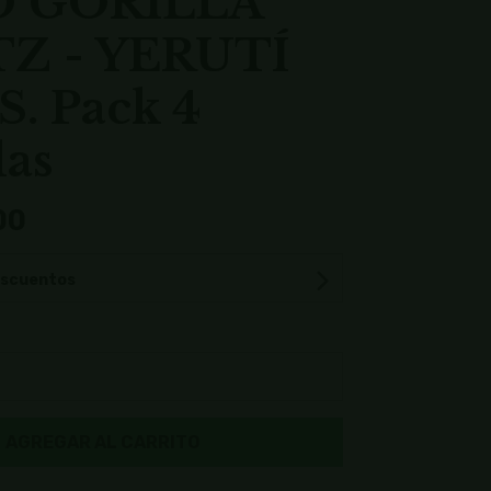
 GORILLA
Z - YERUTÍ
. Pack 4
las
00
escuentos
AGREGAR AL CARRITO