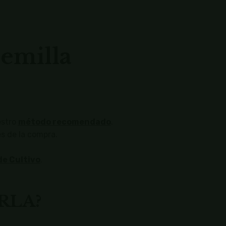
emilla
estro
método recomendado
.
s de la compra.
de Cultivo
.
RLA?